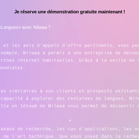
Je réserve une démonstration gratuite maintenant !
n «Langues» avec Niiwaa ?
s et les avis d’appels d’offre pertinents, vous pe
exemple, Niiwaa a permis à une entreprise de décou
erches internet habituelles. Grâce à la veille en 
mondiales.
ses similaires à vos clients et prospects existant
 capacité à explorer des centaines de langues, Nii
ille en tétoum de Niiwaa vous permet de découvrir 
ravaux de recherche, les cas d’applications, les n
t de l’art technique. Que vous soyez dans la reche