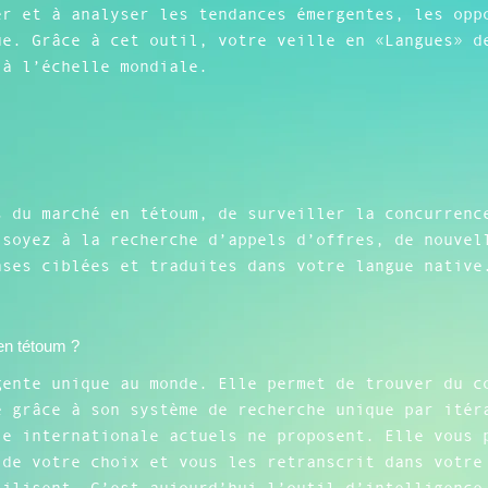
er et à analyser les tendances émergentes, les opp
ue. Grâce à cet outil, votre veille en «Langues» d
 à l’échelle mondiale.
s du marché en tétoum, de surveiller la concurrenc
 soyez à la recherche d’appels d’offres, de nouvel
nses ciblées et traduites dans votre langue native
.
 en tétoum ?
gente unique au monde. Elle permet de trouver du c
e grâce à son système de recherche unique par itér
le internationale actuels ne proposent. Elle vous 
 de votre choix et vous les retranscrit dans votre
tilisent. C’est aujourd’hui l’outil d’intelligence