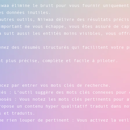
iwaa élimine le bruit pour vous fournir uniquement
es données inutiles.
autres outils, Niiwaa délivre des résultats précis
important ne vous échappe, vous êtes assuré de cap
a suit aussi les entités moins visibles, vous offr
enez des résumés structurés qui facilitent votre p
nt plus précise, complète et facile à piloter.
ncez par entrer vos mots clés de recherche.
iés : L’outil suggère des mots clés connexes pour 
posés : Vous notez les mots clés pertinents pour a
ropose un contenu hyper qualitatif traduit dans no
s et traduits.
ne rien louper de pertinent : Vous activez la veil