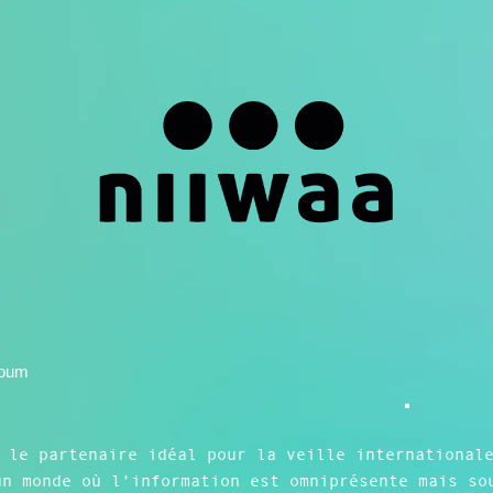
étoum
 le partenaire idéal pour la veille international
un monde où l’information est omniprésente mais so