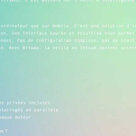
 ordinateur que sur mobile. C’est une solution d’i
ion. Son interface épurée et intuitive vous permet
anées. Pas de configuration complexe, pas de bruit
in. Avec Niiwaa, la veille en tétoum devient acces
es privées incluses
nterrogés en parallèle
haque moteur
um ?