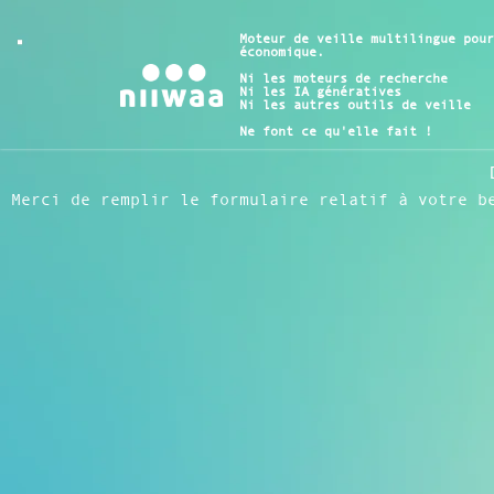
Aller
au
Moteur de veille multilingue pou
économique.
contenu
Ni les moteurs de recherche
Ni les IA génératives
Ni les autres outils de veille
Ne font ce qu'elle fait !
Merci de remplir le formulaire relatif à votre b