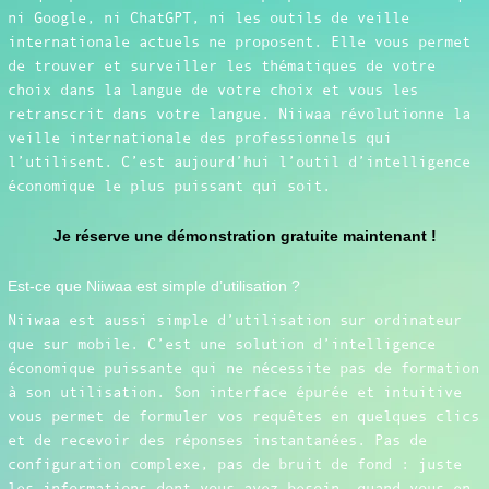
ni Google, ni ChatGPT, ni les outils de veille
internationale actuels ne proposent. Elle vous permet
de trouver et surveiller les thématiques de votre
choix dans la langue de votre choix et vous les
retranscrit dans votre langue. Niiwaa révolutionne la
veille internationale des professionnels qui
l’utilisent. C’est aujourd’hui l’outil d’intelligence
économique le plus puissant qui soit.
Je réserve une démonstration gratuite maintenant !
Est-ce que Niiwaa est simple d’utilisation ?
Niiwaa est aussi simple d’utilisation sur ordinateur
que sur mobile. C’est une solution d’intelligence
économique puissante qui ne nécessite pas de formation
à son utilisation. Son interface épurée et intuitive
vous permet de formuler vos requêtes en quelques clics
et de recevoir des réponses instantanées. Pas de
configuration complexe, pas de bruit de fond : juste
les informations dont vous avez besoin, quand vous en