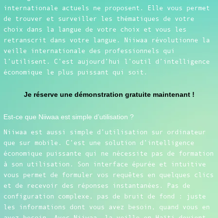
internationale actuels ne proposent. Elle vous permet
de trouver et surveiller les thématiques de votre
choix dans la langue de votre choix et vous les
retranscrit dans votre langue. Niiwaa révolutionne la
veille internationale des professionnels qui
l’utilisent. C’est aujourd’hui l’outil d’intelligence
économique le plus puissant qui soit.
Je réserve une démonstration gratuite maintenant !
Est-ce que Niiwaa est simple d’utilisation ?
Niiwaa est aussi simple d’utilisation sur ordinateur
que sur mobile. C’est une solution d’intelligence
économique puissante qui ne nécessite pas de formation
à son utilisation. Son interface épurée et intuitive
vous permet de formuler vos requêtes en quelques clics
et de recevoir des réponses instantanées. Pas de
configuration complexe, pas de bruit de fond : juste
les informations dont vous avez besoin, quand vous en
avez besoin. Avec Niiwaa, la veille en Haïti devient