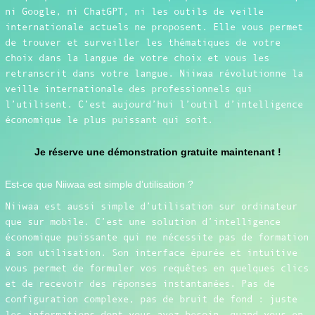
ni Google, ni ChatGPT, ni les outils de veille
internationale actuels ne proposent. Elle vous permet
de trouver et surveiller les thématiques de votre
choix dans la langue de votre choix et vous les
retranscrit dans votre langue. Niiwaa révolutionne la
veille internationale des professionnels qui
l’utilisent. C’est aujourd’hui l’outil d’intelligence
économique le plus puissant qui soit.
Je réserve une démonstration gratuite maintenant !
Est-ce que Niiwaa est simple d’utilisation ?
Niiwaa est aussi simple d’utilisation sur ordinateur
que sur mobile. C’est une solution d’intelligence
économique puissante qui ne nécessite pas de formation
à son utilisation. Son interface épurée et intuitive
vous permet de formuler vos requêtes en quelques clics
et de recevoir des réponses instantanées. Pas de
configuration complexe, pas de bruit de fond : juste
les informations dont vous avez besoin, quand vous en