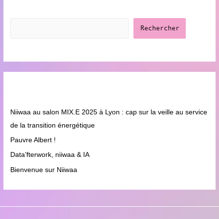
r
Rechercher
Rechercher
:
Articles récents
Niiwaa au salon MIX.E 2025 à Lyon : cap sur la veille au service
de la transition énergétique
7 mai 2025
Pauvre Albert !
14 avril 2025
Data’fterwork, niiwaa & IA
4 avril 2025
Bienvenue sur Niiwaa
25 février 2025