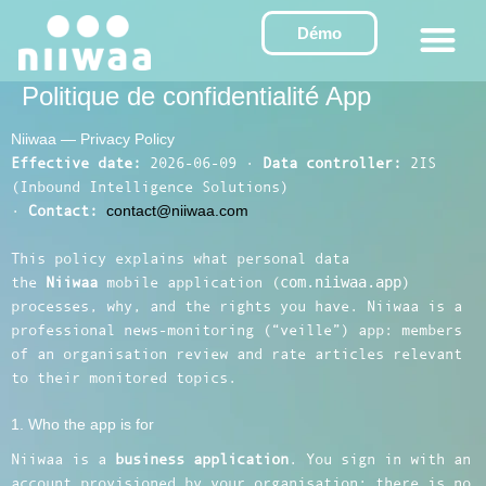
Aller
Démo
au
contenu
Politique de confidentialité App
Niiwaa — Privacy Policy
Effective date:
2026-06-09 ·
Data controller:
2IS
(Inbound Intelligence Solutions)
·
Contact:
contact@niiwaa.com
This policy explains what personal data
com.niiwaa.app
the
Niiwaa
mobile application (
)
processes, why, and the rights you have. Niiwaa is a
professional news-monitoring (“veille”) app: members
of an organisation review and rate articles relevant
to their monitored topics.
1. Who the app is for
Niiwaa is a
business application
. You sign in with an
account provisioned by your organisation; there is no