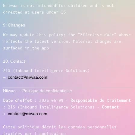
Niiwaa is not intended for children and is not
directed at users under 16.
9. Changes
We may update this policy; the “Effective date” above
reflects the latest version. Material changes are
surfaced in the app.
10. Contact
2IS (Inbound Intelligence Solutions)
—
contact@niiwaa.com
Niiwaa — Politique de confidentialité
Date d’effet :
2026-06-09 ·
Responsable de traitement
:
2IS (Inbound Intelligence Solutions) ·
Contact
:
contact@niiwaa.com
Cette politique décrit les données personnelles
traitées par l’application