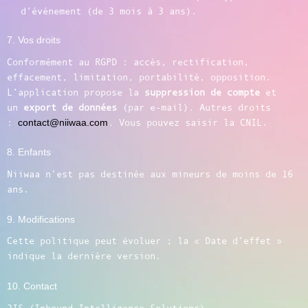
d’événement (de 3 mois à 3 ans).
7. Vos droits
Conformément au RGPD : accès, rectification,
effacement, limitation, portabilité, opposition.
L’application propose la
suppression de compte
et
un
export de données
(par e-mail). Autres droits
:
contact@niiwaa.com
. Vous pouvez saisir la CNIL.
8. Enfants
Niiwaa n’est pas destinée aux mineurs de moins de 16
ans.
9. Modifications
Cette politique peut évoluer ; la « Date d’effet »
indique la dernière version.
10. Contact