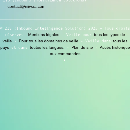
2IS (Inbound Intelligence Solutions)
—
contact@niiwaa.com
© 2IS (Inbound Intelligence Solution) 2025 – Tous droits
réservés
Mentions légales
- Veille pour
tous les types de
veille
-
Pour tous les domaines de veille
- Veille dans
tous les
pays
et dans
toutes les langues.
-
Plan du site
-
Accès historique
aux commandes