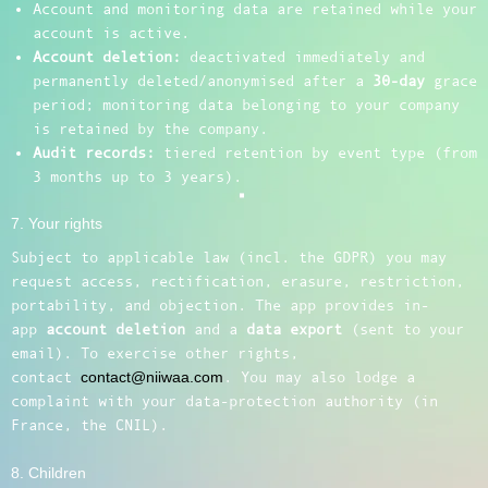
Account and monitoring data are retained while your
account is active.
Account deletion:
deactivated immediately and
permanently deleted/anonymised after a
30-day
grace
period; monitoring data belonging to your company
is retained by the company.
Audit records:
tiered retention by event type (from
3 months up to 3 years).
7. Your rights
Subject to applicable law (incl. the GDPR) you may
request access, rectification, erasure, restriction,
portability, and objection. The app provides in-
app
account deletion
and a
data export
(sent to your
email). To exercise other rights,
contact
contact@niiwaa.com
. You may also lodge a
complaint with your data-protection authority (in
France, the CNIL).
8. Children